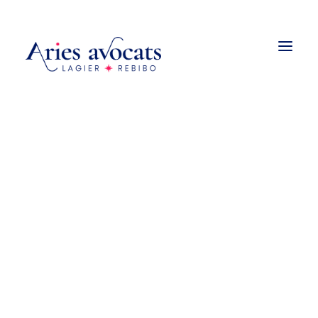
Droit de la construction
Promotion et vente immobilière
Urbanisme
Droit des baux
Copropriété et associations
AdminAriesAvocats
syndicales de propriétaires