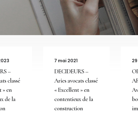
 2023
7 mai 2021
29
RS –
DECIDEURS –
O
ats classé
Aries avocats classé
AF
t » en
« Excellent » en
Av
x de la
contentieux de la
bo
ion
construction
im