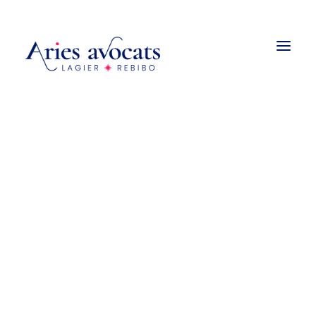
Droit de la construction
Promotion et vente immobilière
Urbanisme
Droit des baux
Copropriété et associations
syndicales de propriétaires